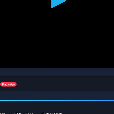
Flag video
ode
HTML Code
Embed Code